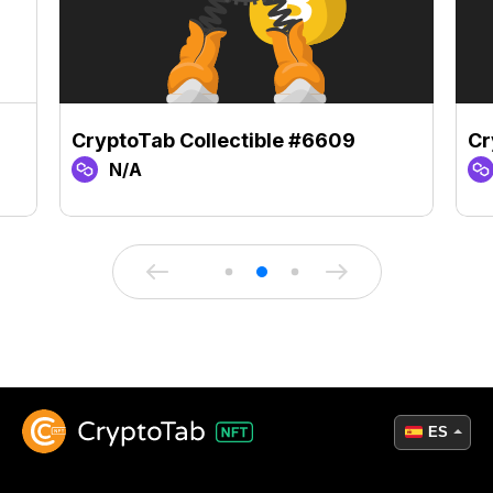
CryptoTab Collectible #6609
Cr
N/A
ES