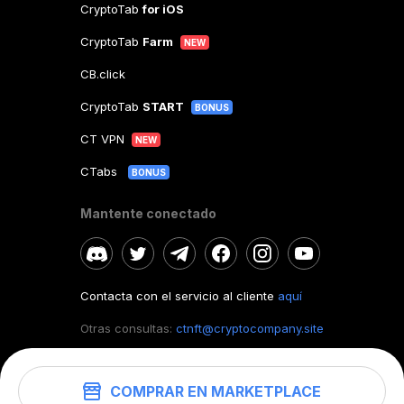
CryptoTab
for iOS
CryptoTab
Farm
NEW
CB.click
CryptoTab
START
BONUS
CT VPN
NEW
CTabs
BONUS
Mantente conectado
Contacta con el servicio al cliente
aquí
Otras consultas:
ctnft@cryptocompany.site
COMPRAR EN MARKETPLACE