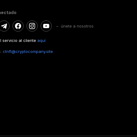
nectado
– únete a nosotros
 servicio al cliente
aquí
s:
ctnft@cryptocompany.site