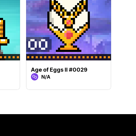
Age of Eggs II #0029
Age o
N/A
N