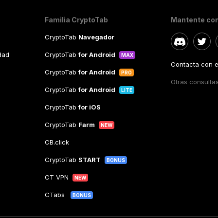
Familia CryptoTab
Mantente co
CryptoTab
Navegador
idad
CryptoTab
for Android
MAX
Contacta con el
CryptoTab
for Android
PRO
Otras consulta
CryptoTab
for Android
LITE
CryptoTab
for iOS
CryptoTab
Farm
NEW
CB.click
CryptoTab
START
BONUS
CT VPN
NEW
CTabs
BONUS