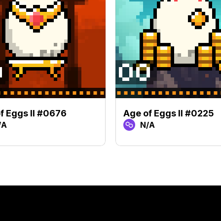
f Eggs II #0676
Age of Eggs II #0225
/A
N/A