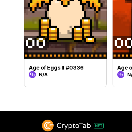
Age of Eggs II #0336
Age o
N/A
N