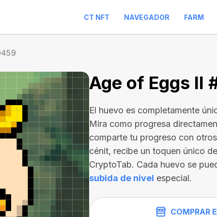
CT NFT
NAVEGADOR
FARM
0459
Age of Eggs II
El huevo es completamente únic
Mira como progresa directament
comparte tu progreso con otros 
cénit, recibe un toquen único de
CryptoTab. Cada huevo se pue
subida de nivel
especial.
COMPRAR E