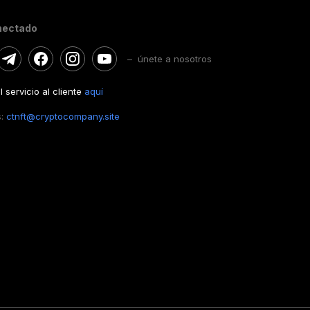
nectado
– únete a nosotros
 servicio al cliente
aquí
s:
ctnft@cryptocompany.site