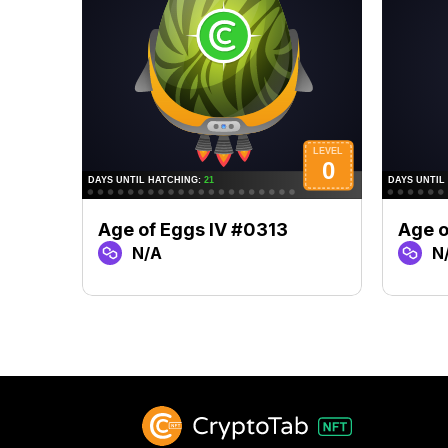
Age of Eggs IV #0313
Age o
N/A
N