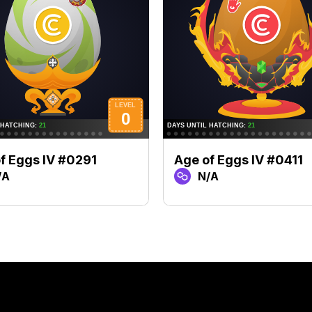
f Eggs IV #0291
Age of Eggs IV #0411
/A
N/A