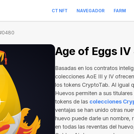
CT NFT
NAVEGADOR
FARM
 #0480
Age of Eggs I
Basadas en los contratos inteli
colecciones AoE III y IV ofrece
los tokens CryptoTab. Al igual 
Huevos permiten a sus titulare
tokens de las
colecciones Cry
ventajas se han unido otras nuev
huevo puede darle un nombre, r
en todas las reventas del huevo,