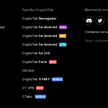
Familia CryptoTab
Mantente co
CryptoTab
Navegador
idad
CryptoTab
for Android
MAX
Contacta con el
CryptoTab
for Android
PRO
Otras consulta
CryptoTab
for Android
LITE
CryptoTab
for iOS
CryptoTab
Farm
NEW
CB.click
CryptoTab
START
BONUS
CT VPN
NEW
CTabs
BONUS