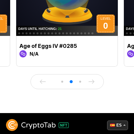
Age of Eggs IV #0285
Ag
N/A
ES