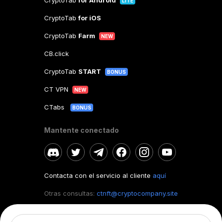
CryptoTab
for Android
LITE
CryptoTab
for iOS
CryptoTab
Farm
NEW
CB.click
CryptoTab
START
BONUS
CT VPN
NEW
CTabs
BONUS
Mantente conectado
Contacta con el servicio al cliente
aquí
Otras consultas:
ctnft@cryptocompany.site