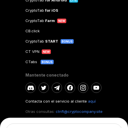
CryptoTab
for Android
LITE
CryptoTab
for iOS
CryptoTab
Farm
NEW
CB.click
CryptoTab
START
BONUS
CT VPN
NEW
CTabs
BONUS
Mantente conectado
Contacta con el servicio al cliente
aquí
Otras consultas:
ctnft@cryptocompany.site