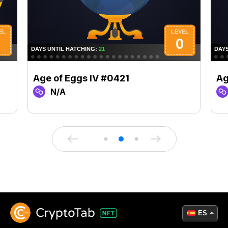
Age of Eggs IV #0421
Ag
N/A
ES