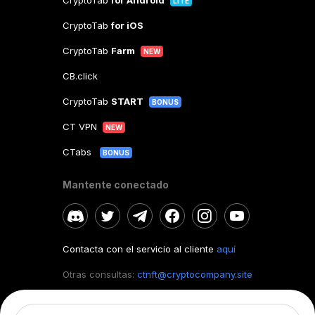
CryptoTab
for Android
LITE
CryptoTab
for iOS
CryptoTab
Farm
NEW
CB.click
CryptoTab
START
BONUS
CT VPN
NEW
CTabs
BONUS
Mantente conectado
Contacta con el servicio al cliente
aquí
Otras consultas:
ctnft@cryptocompany.site