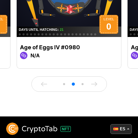
Age of Eggs IV #0980
Ag
N/A
ES