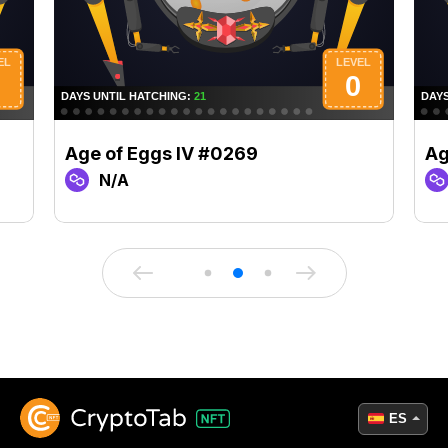
Age of Eggs IV #0269
Ag
N/A
ES