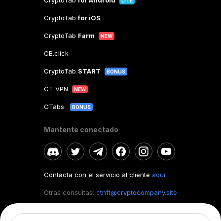
CryptoTab
for Android
LITE
CryptoTab
for iOS
CryptoTab
Farm
NEW
CB.click
CryptoTab
START
BONUS
CT VPN
NEW
CTabs
BONUS
Mantente conectado
Contacta con el servicio al cliente
aquí
Otras consultas:
ctnft@cryptocompany.site