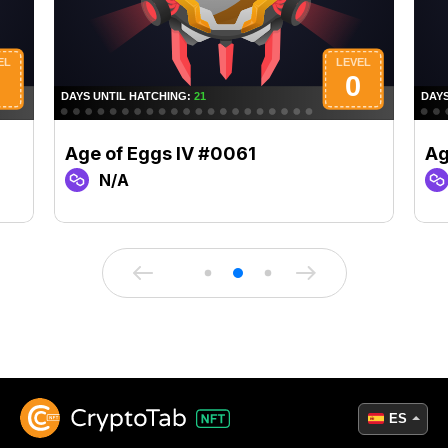
Age of Eggs IV #0061
Ag
N/A
ES