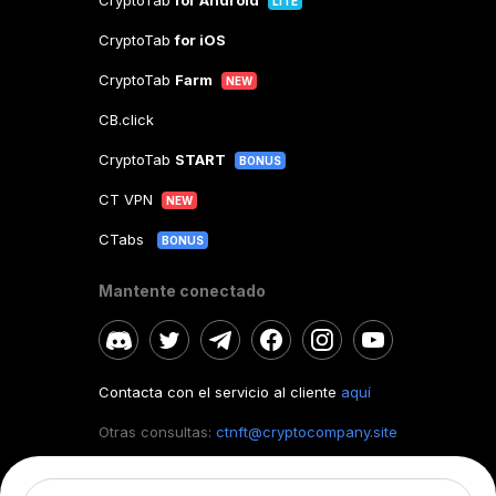
CryptoTab
for Android
LITE
CryptoTab
for iOS
CryptoTab
Farm
NEW
CB.click
CryptoTab
START
BONUS
CT VPN
NEW
CTabs
BONUS
Mantente conectado
Contacta con el servicio al cliente
aquí
Otras consultas:
ctnft@cryptocompany.site