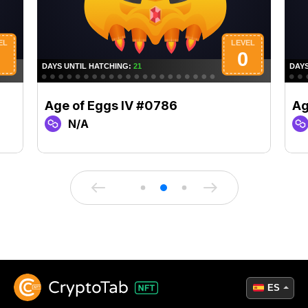
Age of Eggs IV #0786
Ag
N/A
ES