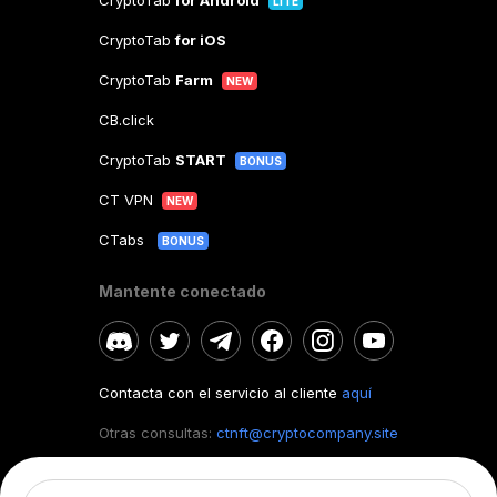
CryptoTab
for Android
LITE
CryptoTab
for iOS
CryptoTab
Farm
NEW
CB.click
CryptoTab
START
BONUS
CT VPN
NEW
CTabs
BONUS
Mantente conectado
Contacta con el servicio al cliente
aquí
Otras consultas:
ctnft@cryptocompany.site