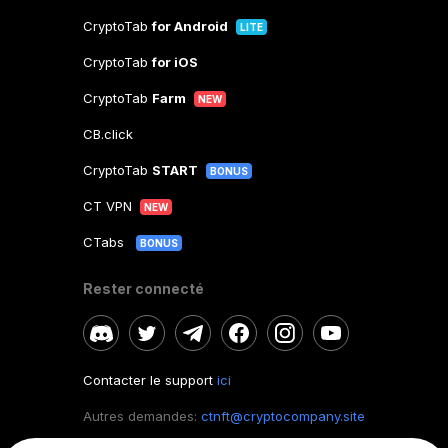
CryptoTab
for Android
LITE
CryptoTab
for iOS
CryptoTab
Farm
NEW
CB.click
CryptoTab
START
BONUS
CT VPN
NEW
CTabs
BONUS
Rester connecté
Contacter le support
ici
Autres demandes:
ctnft@cryptocompany.site