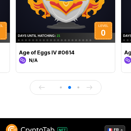
Age of Eggs IV #0614
Ag
N/A
FR