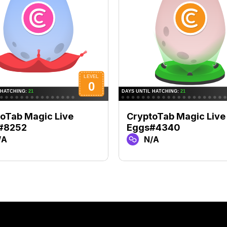
oTab Magic Live
CryptoTab Magic Live
#8252
Eggs#4340
/A
N/A