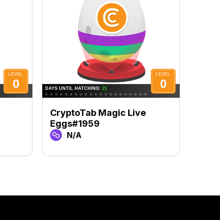
CryptoTab Magic Live
Cryp
Eggs#1959
Eggs
N/A
N