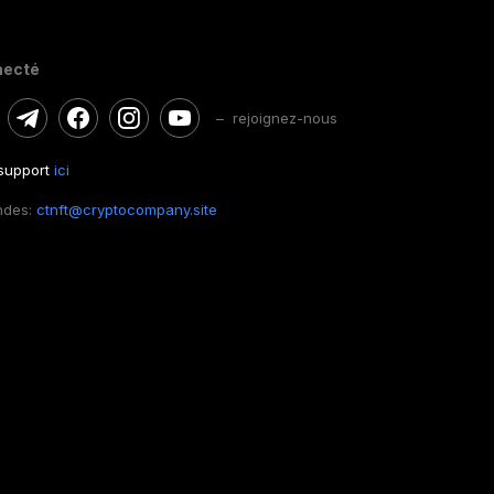
necté
– rejoignez-nous
 support
ici
ndes:
ctnft@cryptocompany.site