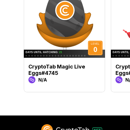
CryptoTab Magic Live
Crypt
Eggs#4745
Eggs
N/A
N