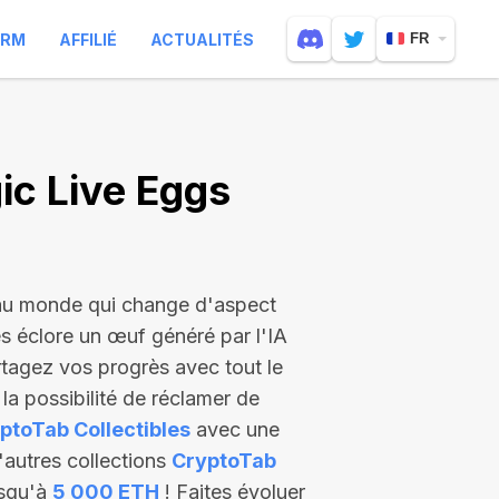
ARM
AFFILIÉ
ACTUALITÉS
FR
c Live Eggs
 au monde qui change d'aspect
es éclore un œuf généré par l'IA
rtagez vos progrès avec tout le
a possibilité de réclamer de
ptoTab Collectibles
avec une
'autres collections
CryptoTab
usqu'à
5 000 ETH
! Faites évoluer