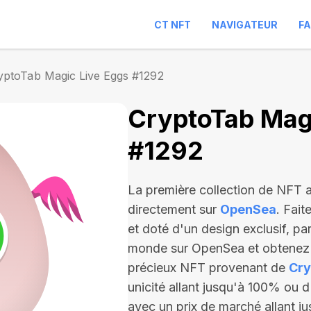
CT NFT
NAVIGATEUR
F
yptoTab Magic Live Eggs #1292
CryptoTab Magi
#1292
La première collection de NFT
directement sur
OpenSea
. Fait
et doté d'un design exclusif, pa
monde sur OpenSea et obtenez l
précieux NFT provenant de
Cry
unicité allant jusqu'à 100% ou d
avec un prix de marché allant j