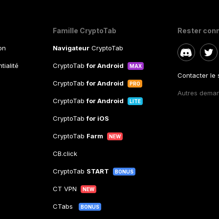
Famille CryptoTab
Rester con
ion
Navigateur
CryptoTab
tialité
CryptoTab
for Android
MAX
Contacter le
CryptoTab
for Android
PRO
Autres dema
CryptoTab
for Android
LITE
CryptoTab
for iOS
CryptoTab
Farm
NEW
CB.click
CryptoTab
START
BONUS
CT VPN
NEW
CTabs
BONUS