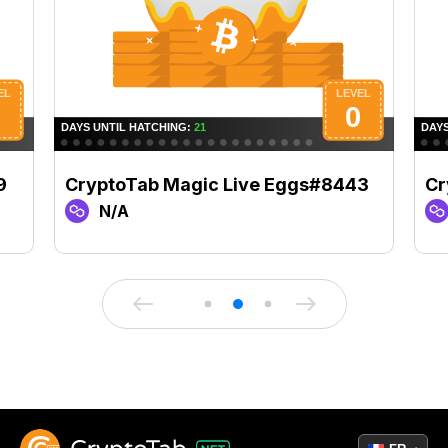
9
CryptoTab Magic Live Eggs#8443
Cr
N/A