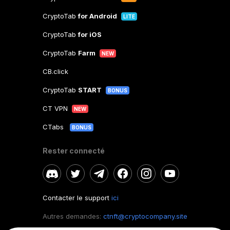
CryptoTab
for Android
LITE
CryptoTab
for iOS
CryptoTab
Farm
NEW
CB.click
CryptoTab
START
BONUS
CT VPN
NEW
CTabs
BONUS
Rester connecté
Contacter le support
ici
Autres demandes:
ctnft@cryptocompany.site