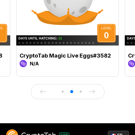
8
CryptoTab Magic Live Eggs#3582
Cr
N/A