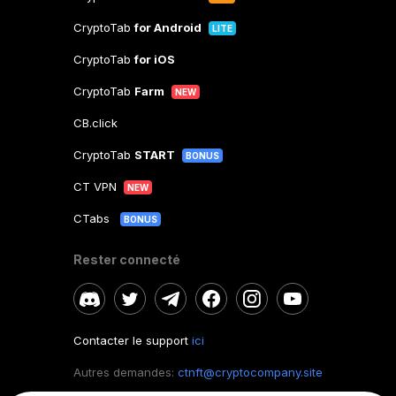
CryptoTab
for Android
LITE
CryptoTab
for iOS
CryptoTab
Farm
NEW
CB.click
CryptoTab
START
BONUS
CT VPN
NEW
CTabs
BONUS
Rester connecté
Contacter le support
ici
Autres demandes:
ctnft@cryptocompany.site