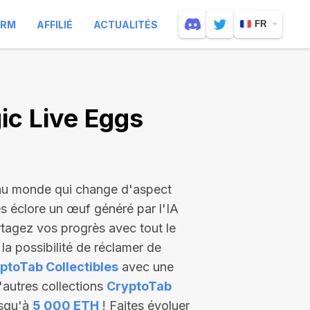
ARM
AFFILIÉ
ACTUALITÉS
FR
c Live Eggs
 au monde qui change d'aspect
es éclore un œuf généré par l'IA
rtagez vos progrès avec tout le
a possibilité de réclamer de
ptoTab Collectibles
avec une
'autres collections
CryptoTab
usqu'à
5 000 ETH
! Faites évoluer