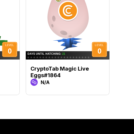
CryptoTab Magic Live
Cryp
Eggs#1864
Egg
N/A
N