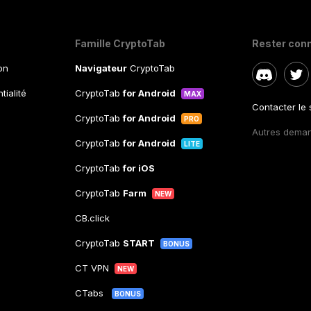
Famille CryptoTab
Rester con
ion
Navigateur
CryptoTab
tialité
CryptoTab
for Android
MAX
Contacter le
CryptoTab
for Android
PRO
Autres dema
CryptoTab
for Android
LITE
CryptoTab
for iOS
CryptoTab
Farm
NEW
CB.click
CryptoTab
START
BONUS
CT VPN
NEW
CTabs
BONUS