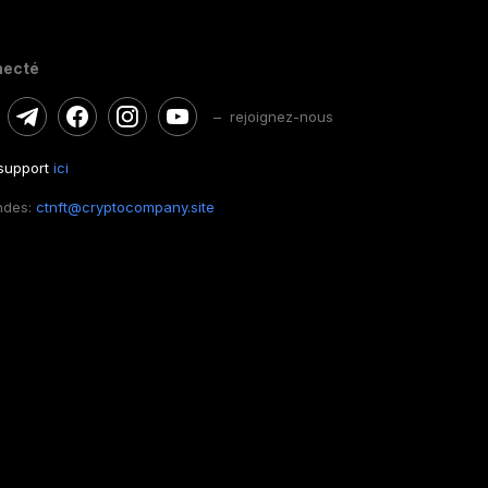
necté
– rejoignez-nous
 support
ici
ndes:
ctnft@cryptocompany.site