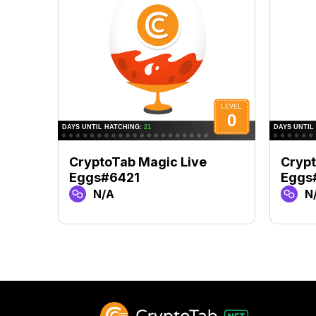
CryptoTab Magic Live
Crypt
Eggs#6421
Eggs
N/A
N