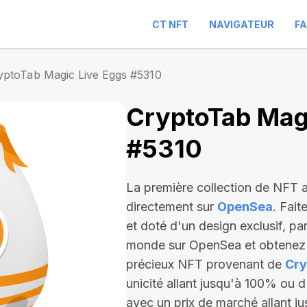
CT NFT
NAVIGATEUR
F
yptoTab Magic Live Eggs #5310
CryptoTab Magi
#5310
La première collection de NFT
directement sur
OpenSea
. Fait
et doté d'un design exclusif, pa
monde sur OpenSea et obtenez l
précieux NFT provenant de
Cry
unicité allant jusqu'à 100% ou d
avec un prix de marché allant j