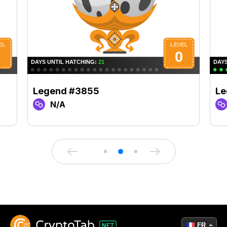
Legend #3855
Le
N/A
FR