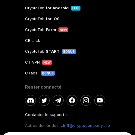
CryptoTab
for Android
LITE
CryptoTab
for iOS
CryptoTab
Farm
NEW
CB.click
CryptoTab
START
BONUS
CT VPN
NEW
CTabs
BONUS
Rester connecté
Contacter le support
ici
Autres demandes:
ctnft@cryptocompany.site