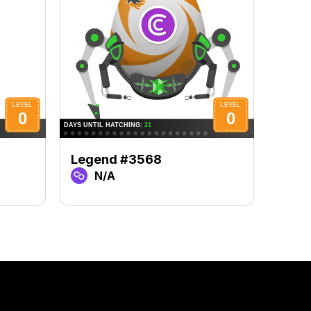
Legend #3568
Lege
N/A
N