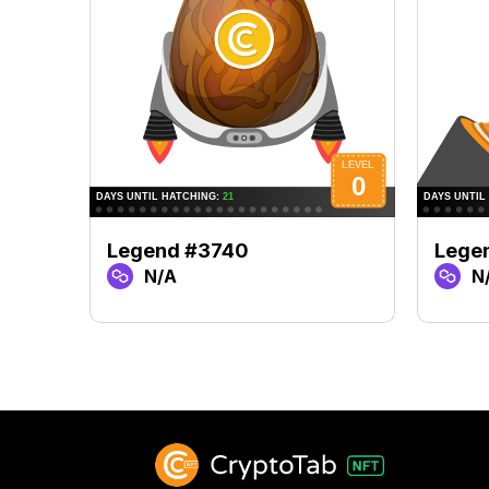
Legend #3740
Lege
N/A
N