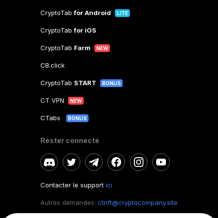
CryptoTab
for Android
LITE
CryptoTab
for iOS
CryptoTab
Farm
NEW
CB.click
CryptoTab
START
BONUS
CT VPN
NEW
CTabs
BONUS
Rester connecté
Contacter le support
ici
Autres demandes:
ctnft@cryptocompany.site