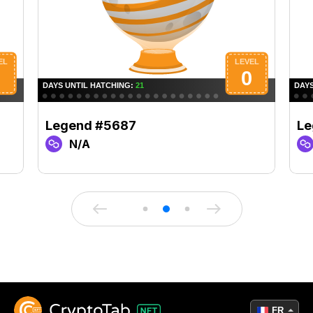
Legend #5687
Le
N/A
FR