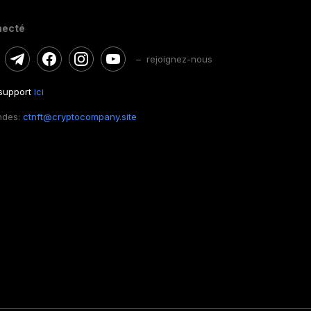
necté
– rejoignez-nous
 support
ici
ndes:
ctnft@cryptocompany.site