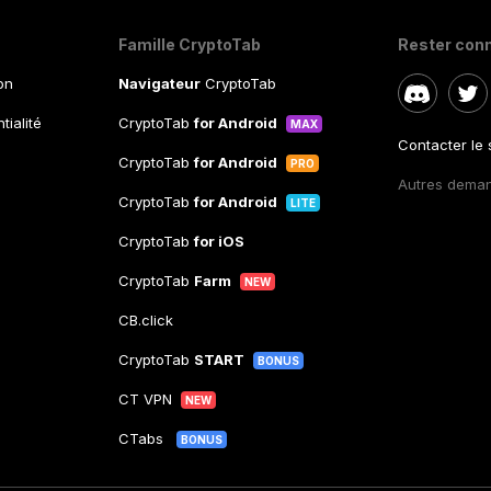
Famille CryptoTab
Rester con
ion
Navigateur
CryptoTab
tialité
CryptoTab
for Android
MAX
Contacter le
CryptoTab
for Android
PRO
Autres dema
CryptoTab
for Android
LITE
CryptoTab
for iOS
CryptoTab
Farm
NEW
CB.click
CryptoTab
START
BONUS
CT VPN
NEW
CTabs
BONUS