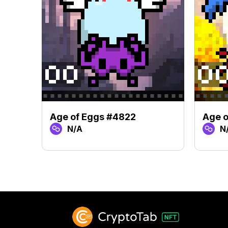
Age of Eggs #4822
Age o
N/A
N