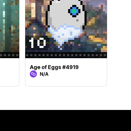
Age of Eggs #4919
Age 
N/A
N