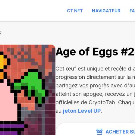
CT NFT
NAVIGATEUR
F
6
Age of Eggs #
Cet œuf est unique et recèle d'
progression directement sur la 
partagez vos progrès avec d'autre
atteint son apogée, recevez un j
officielles de CryptoTab. Chaqu
au
jeton Level UP
.
ACHETER S