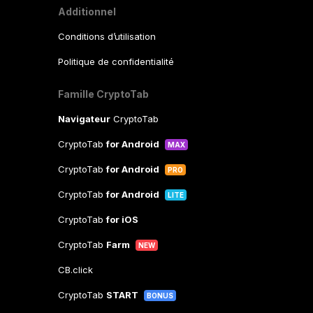
Additionnel
Conditions d’utilisation
Politique de confidentialité
Famille CryptoTab
Navigateur
CryptoTab
CryptoTab
for Android
MAX
CryptoTab
for Android
PRO
CryptoTab
for Android
LITE
CryptoTab
for iOS
CryptoTab
Farm
NEW
CB.click
CryptoTab
START
BONUS