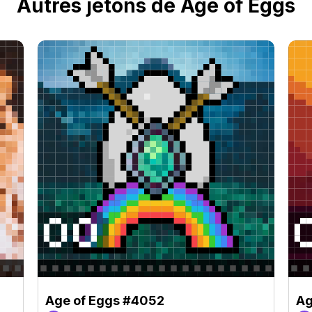
Autres jetons de Age of Eggs
Age of Eggs #4052
Ag