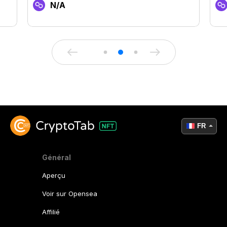
N/A
FR
Général
Aperçu
Voir sur Opensea
Affilié