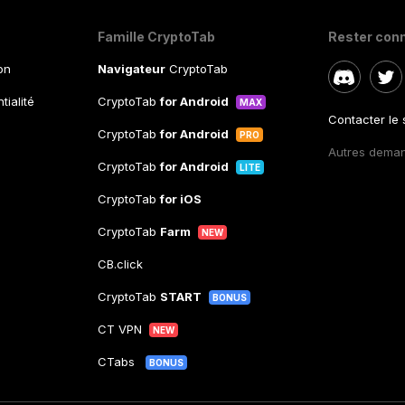
Famille CryptoTab
Rester con
ion
Navigateur
CryptoTab
tialité
CryptoTab
for Android
MAX
Contacter le
CryptoTab
for Android
PRO
Autres dema
CryptoTab
for Android
LITE
CryptoTab
for iOS
CryptoTab
Farm
NEW
CB.click
CryptoTab
START
BONUS
CT VPN
NEW
CTabs
BONUS