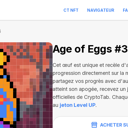
CT NFT
NAVIGATEUR
F
4
Age of Eggs #
Cet œuf est unique et recèle d'
progression directement sur la 
partagez vos progrès avec d'autre
atteint son apogée, recevez un j
officielles de CryptoTab. Chaqu
au
jeton Level UP
.
ACHETER S