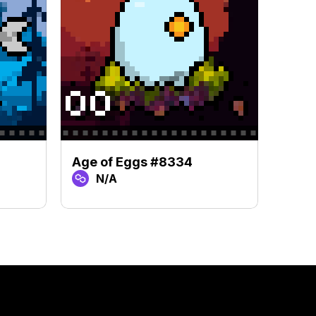
Age of Eggs #8334
Age 
N/A
N