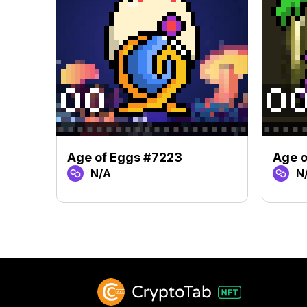
Age of Eggs #7223
Age o
N/A
N