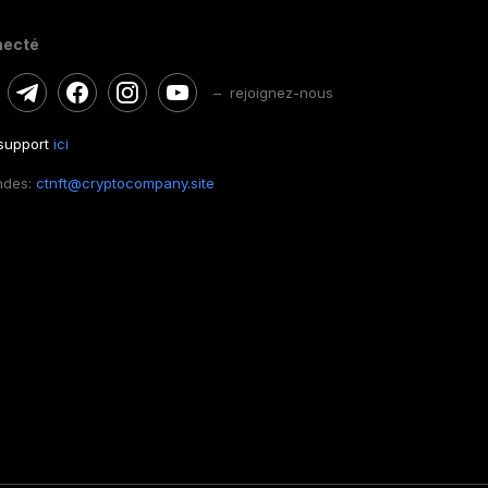
necté
– rejoignez-nous
 support
ici
ndes:
ctnft@cryptocompany.site