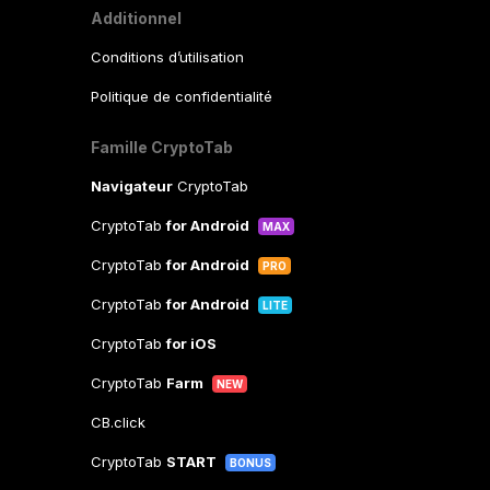
Additionnel
Conditions d’utilisation
Politique de confidentialité
Famille CryptoTab
Navigateur
CryptoTab
CryptoTab
for Android
MAX
CryptoTab
for Android
PRO
CryptoTab
for Android
LITE
CryptoTab
for iOS
CryptoTab
Farm
NEW
CB.click
CryptoTab
START
BONUS