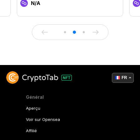
N/A
FR
Général
Aperçu
Voir sur Opensea
Affilié