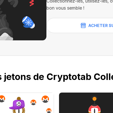
Collectionnez-les, utilisez-les
bon vous semble !
ACHETER S
 jetons de Cryptotab Coll