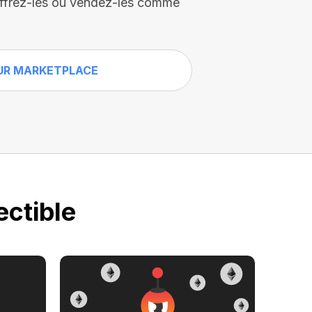
, offrez-les ou vendez-les comme
UR MARKETPLACE
ectible