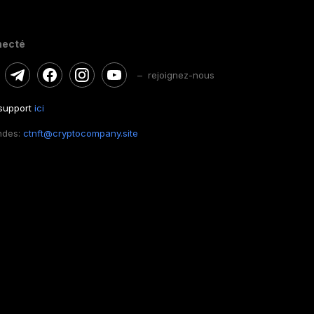
necté
– rejoignez-nous
 support
ici
ndes:
ctnft@cryptocompany.site