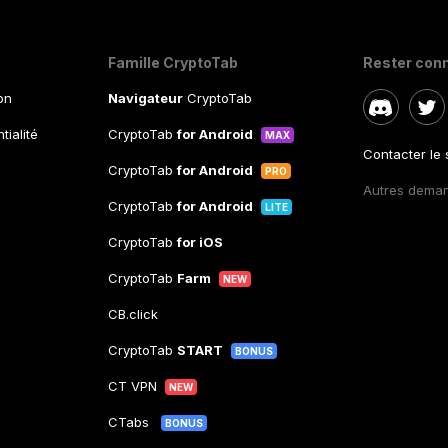
Famille CryptoTab
Rester con
ion
Navigateur
CryptoTab
tialité
CryptoTab
for Android
MAX
Contacter le
CryptoTab
for Android
PRO
Autres dema
CryptoTab
for Android
LITE
CryptoTab
for iOS
CryptoTab
Farm
NEW
CB.click
CryptoTab
START
BONUS
CT VPN
NEW
CTabs
BONUS