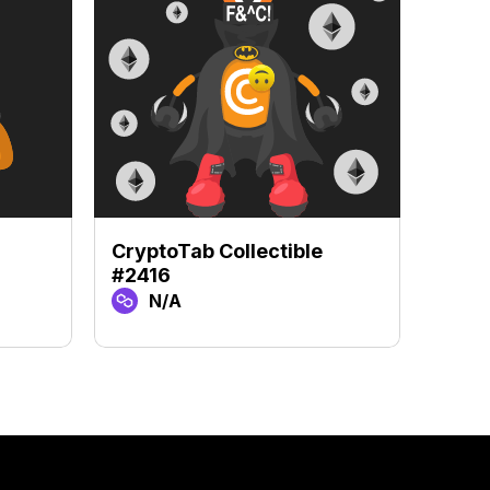
CryptoTab Collectible
Crypt
#2416
#94
N/A
N