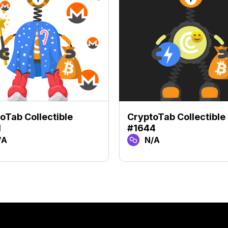
oTab Collectible
CryptoTab Collectible
1
#1644
/A
N/A