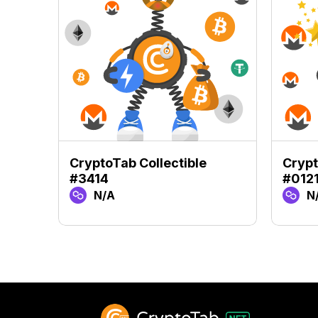
CryptoTab Collectible
Crypt
#3414
#012
N/A
N