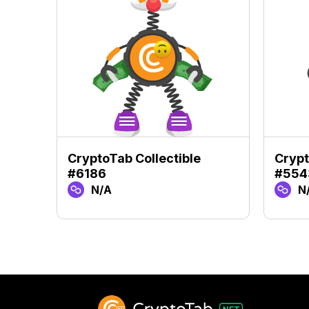
CryptoTab Collectible
Crypt
#6186
#554
N/A
N