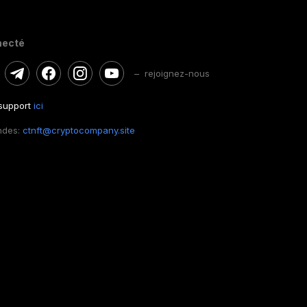
necté
– rejoignez-nous
 support
ici
ndes:
ctnft@cryptocompany.site