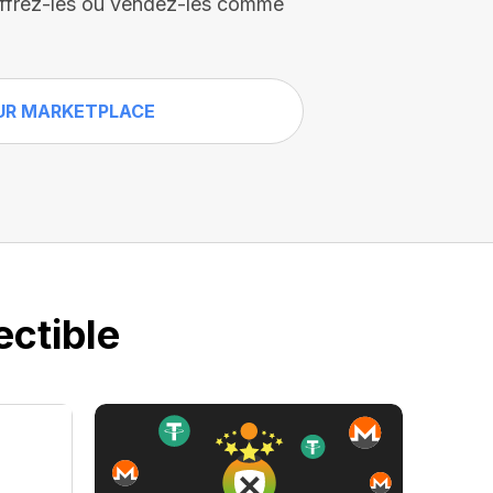
, offrez-les ou vendez-les comme
UR MARKETPLACE
ectible