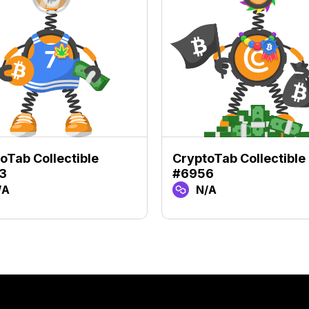
oTab Collectible
CryptoTab Collectible
3
#6956
/A
N/A