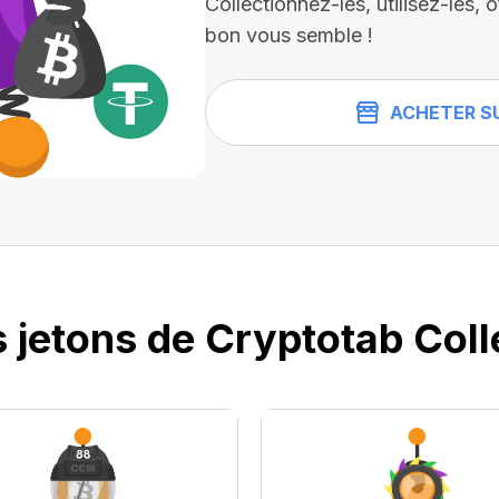
Collectionnez-les, utilisez-les
bon vous semble !
ACHETER S
 jetons de Cryptotab Coll