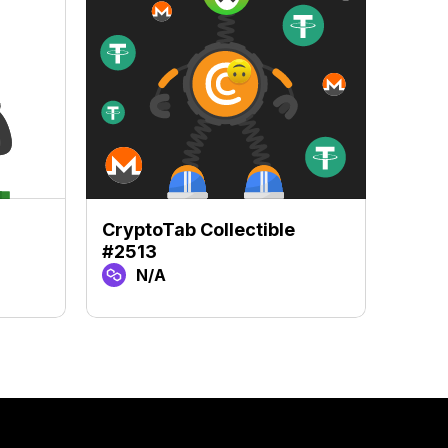
CryptoTab Collectible
Crypt
#2513
#89
N/A
N