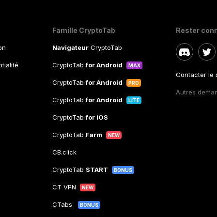
Famille CryptoTab
Rester con
ion
Navigateur
CryptoTab
tialité
CryptoTab
for Android
MAX
Contacter le
CryptoTab
for Android
PRO
Autres dema
CryptoTab
for Android
LITE
CryptoTab
for iOS
CryptoTab
Farm
NEW
CB.click
CryptoTab
START
BONUS
CT VPN
NEW
CTabs
BONUS