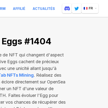
ARM
AFFILIÉ
ACTUALITÉS
FR
e Eggs #1404
e de NFT qui changent d'aspect
Live Eggs cachent de précieux
ec une unicité allant jusqu'à
Tab NFTs Mining
. Réalisez des
es éclore directement sur OpenSea
mer un NFT d'une valeur de
ETH
. Faites évoluer l'Egg pour
ter vos chances de récupérer des