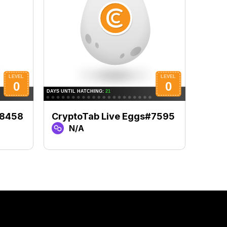
#8458
CryptoTab Live Eggs#7595
Cryp
N/A
N