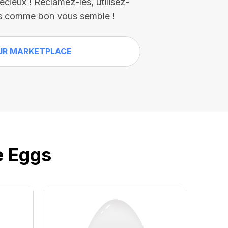
écieux ! Réclamez-les, utilisez-
es comme bon vous semble !
UR MARKETPLACE
e Eggs