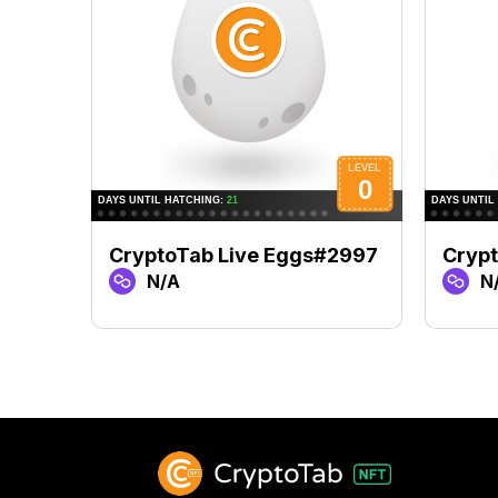
CryptoTab Live Eggs#2997
Cryp
N/A
N