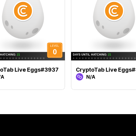
toTab Live Eggs#3937
CryptoTab Live Eggs
/A
N/A