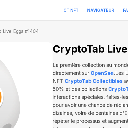
CT NFT
NAVIGATEUR
F
b Live Eggs #1404
CryptoTab Liv
La première collection au mond
directement sur
OpenSea
.Les 
NFT
CryptoTab Collectibles
av
50% et des collections
Crypto
interactions spéciales, faites-l
pour avoir une chance de récla
dizaines, voire de centaines d'
répéter le processus et augmen