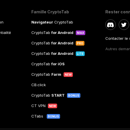
Famille CryptoTab
Rester con
ion
Navigateur
CryptoTab
tialité
CryptoTab
for Android
MAX
Contacter le
CryptoTab
for Android
PRO
Autres dema
CryptoTab
for Android
LITE
CryptoTab
for iOS
CryptoTab
Farm
NEW
CB.click
CryptoTab
START
BONUS
CT VPN
NEW
CTabs
BONUS