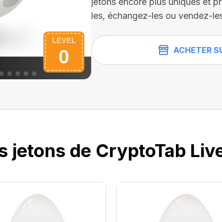
jetons encore plus uniques et pr
les, échangez-les ou vendez-l
ACHETER S
s jetons de CryptoTab Liv