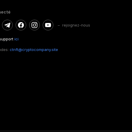
necté
– rejoignez-nous
 support
ici
ndes:
ctnft@cryptocompany.site