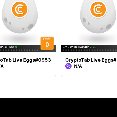
toTab Live Eggs#0953
CryptoTab Live Eggs#
/A
N/A