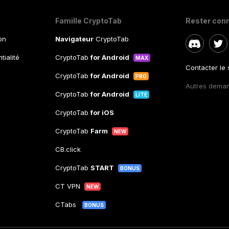
Famille CryptoTab
Rester con
ion
Navigateur
CryptoTab
tialité
CryptoTab
for Android
MAX
Contacter le
CryptoTab
for Android
PRO
Autres dema
CryptoTab
for Android
LITE
CryptoTab
for iOS
CryptoTab
Farm
NEW
CB.click
CryptoTab
START
BONUS
CT VPN
NEW
CTabs
BONUS