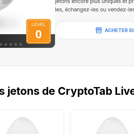
jetons encore plus uniques et pr
les, échangez-les ou vendez-l
ACHETER S
s jetons de CryptoTab Liv