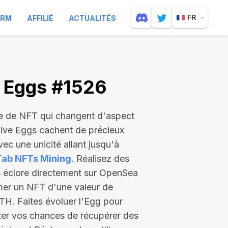
ARM
AFFILIÉ
ACTUALITÉS
FR
e Eggs #1526
e de NFT qui changent d'aspect
Live Eggs cachent de précieux
ec une unicité allant jusqu'à
Tab NFTs Mining
. Réalisez des
es éclore directement sur OpenSea
mer un NFT d'une valeur de
ETH
. Faites évoluer l'Egg pour
ter vos chances de récupérer des