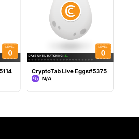
5114
CryptoTab Live Eggs#5375
Cryp
N/A
N