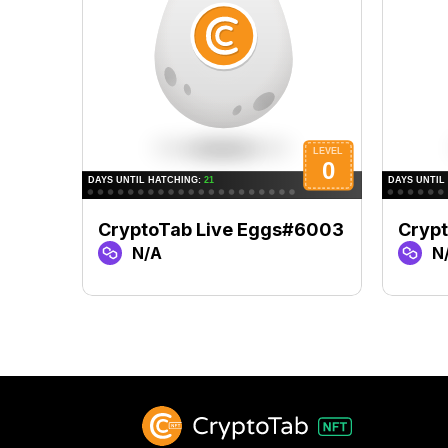
CryptoTab Live Eggs#6003
Cryp
N/A
N