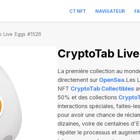
CT NFT
NAVIGATEUR
F
 Live Eggs #1526
CryptoTab Liv
La première collection au mond
directement sur
OpenSea
.Les 
NFT
CryptoTab Collectibles
av
50% et des collections
Crypto
interactions spéciales, faites-l
pour avoir une chance de récla
dizaines, voire de centaines d'
répéter le processus et augmen