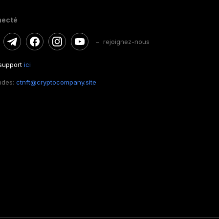
necté
– rejoignez-nous
 support
ici
ndes:
ctnft@cryptocompany.site