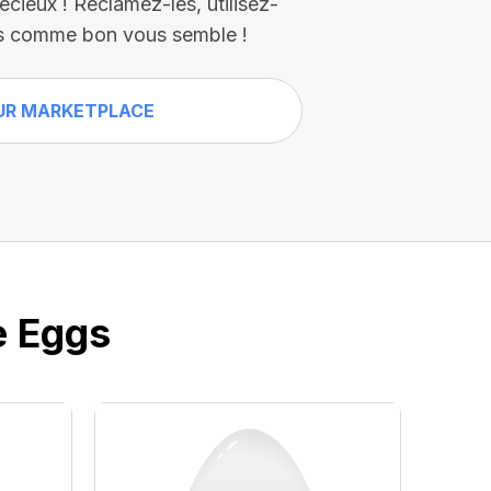
écieux ! Réclamez-les, utilisez-
es comme bon vous semble !
UR MARKETPLACE
e Eggs