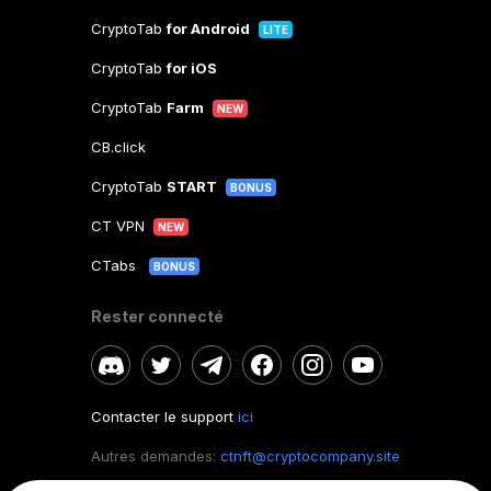
CryptoTab
for Android
LITE
CryptoTab
for iOS
CryptoTab
Farm
NEW
CB.click
CryptoTab
START
BONUS
CT VPN
NEW
CTabs
BONUS
Rester connecté
Contacter le support
ici
Autres demandes:
ctnft@cryptocompany.site