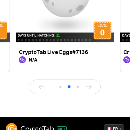
CryptoTab Live Eggs#7136
Cr
N/A
FR