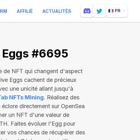
ARM
AFFILIÉ
ACTUALITÉS
FR
e Eggs #6695
e de NFT qui changent d'aspect
Live Eggs cachent de précieux
ec une unicité allant jusqu'à
Tab NFTs Mining
. Réalisez des
es éclore directement sur OpenSea
mer un NFT d'une valeur de
ETH
. Faites évoluer l'Egg pour
ter vos chances de récupérer des