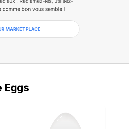
écieux ! Réclamez-les, utilisez-
es comme bon vous semble !
UR MARKETPLACE
e Eggs