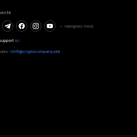
necté
– rejoignez-nous
 support
ici
ndes:
ctnft@cryptocompany.site