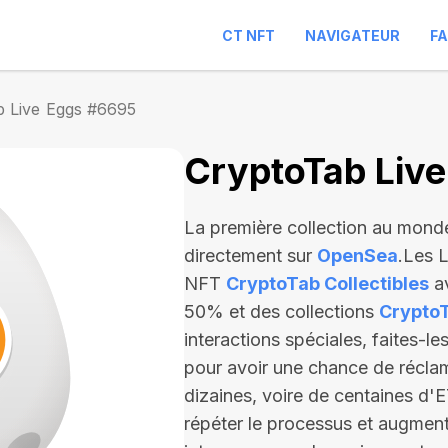
CT NFT
NAVIGATEUR
F
b Live Eggs #6695
CryptoTab Liv
La première collection au mond
directement sur
OpenSea
.Les 
NFT
CryptoTab Collectibles
av
50% et des collections
Crypto
interactions spéciales, faites-l
pour avoir une chance de récla
dizaines, voire de centaines d'
répéter le processus et augmen