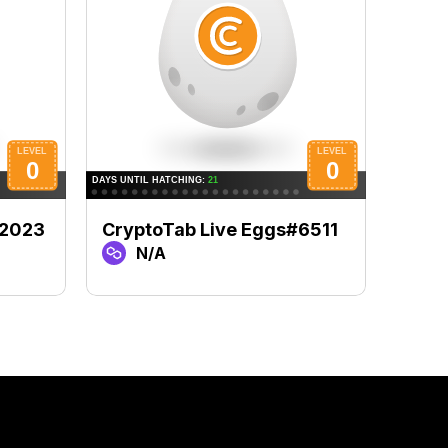
#2023
CryptoTab Live Eggs#6511
Cryp
N/A
N