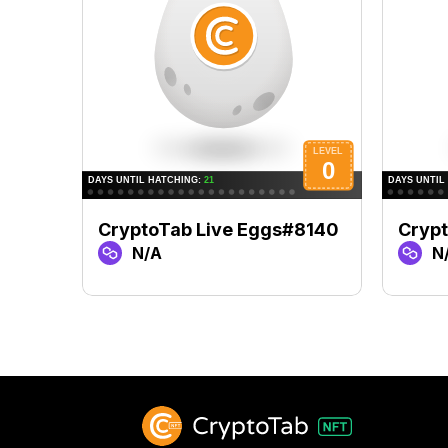
CryptoTab Live Eggs#8140
Cryp
N/A
N