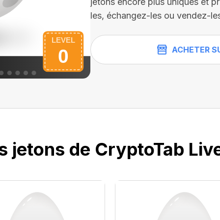
jetons encore plus uniques et pr
les, échangez-les ou vendez-l
ACHETER S
s jetons de CryptoTab Liv