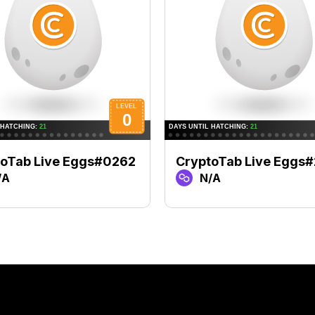
toTab Live Eggs#0262
CryptoTab Live Eggs
/A
N/A