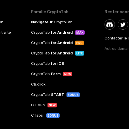
Famille CryptoTab
Rester con
ion
Navigateur
CryptoTab
tialité
CryptoTab
for Android
MAX
Contacter le
CryptoTab
for Android
PRO
Autres dema
CryptoTab
for Android
LITE
CryptoTab
for iOS
CryptoTab
Farm
NEW
CB.click
CryptoTab
START
BONUS
CT VPN
NEW
CTabs
BONUS