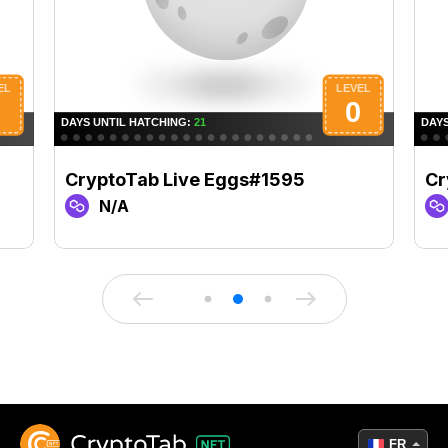
CryptoTab Live Eggs#1595
Cr
N/A
FR