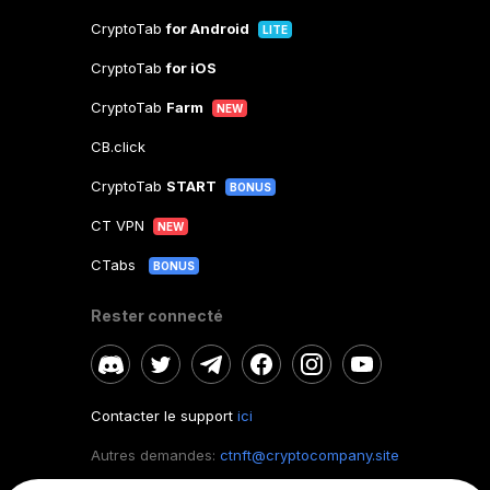
CryptoTab
for Android
LITE
CryptoTab
for iOS
CryptoTab
Farm
NEW
CB.click
CryptoTab
START
BONUS
CT VPN
NEW
CTabs
BONUS
Rester connecté
Contacter le support
ici
Autres demandes:
ctnft@cryptocompany.site