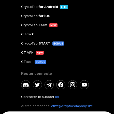
CryptoTab
for Android
LITE
CryptoTab
for iOS
CryptoTab
Farm
NEW
CB.click
CryptoTab
START
BONUS
CT VPN
NEW
CTabs
BONUS
Rester connecté
Contacter le support
ici
Autres demandes:
ctnft@cryptocompany.site