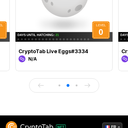
CryptoTab Live Eggs#3334
Cr
N/A
FR