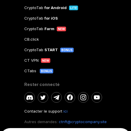
CryptoTab
for Android
LITE
CryptoTab
for iOS
CryptoTab
Farm
NEW
CB.click
CryptoTab
START
BONUS
CT VPN
NEW
CTabs
BONUS
Rester connecté
Contacter le support
ici
Autres demandes:
ctnft@cryptocompany.site