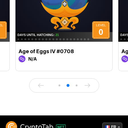
Age of Eggs IV #0708
Ag
N/A
FR