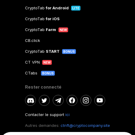
CryptoTab
for Android
LITE
CryptoTab
for iOS
CryptoTab
Farm
NEW
CB.click
CryptoTab
START
BONUS
CT VPN
NEW
CTabs
BONUS
Rester connecté
Contacter le support
ici
Autres demandes:
ctnft@cryptocompany.site