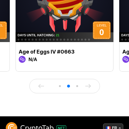
Age of Eggs IV #0663
Ag
N/A
FR