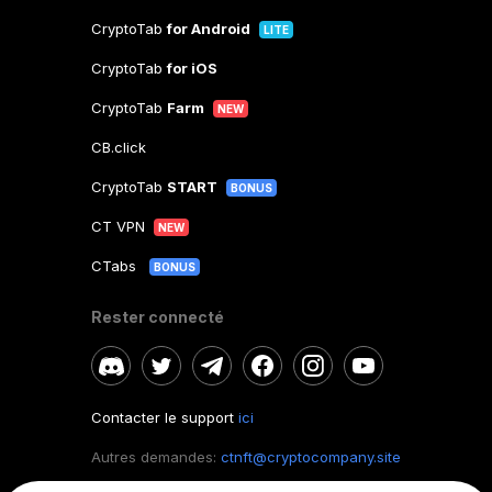
CryptoTab
for Android
LITE
CryptoTab
for iOS
CryptoTab
Farm
NEW
CB.click
CryptoTab
START
BONUS
CT VPN
NEW
CTabs
BONUS
Rester connecté
Contacter le support
ici
Autres demandes:
ctnft@cryptocompany.site