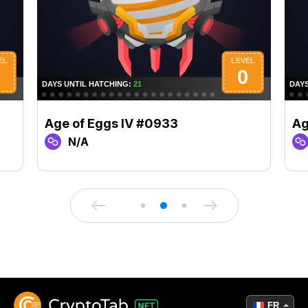
Age of Eggs IV #0933
Ag
N/A
FR