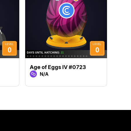
Age of Eggs IV #0723
Age 
N/A
N