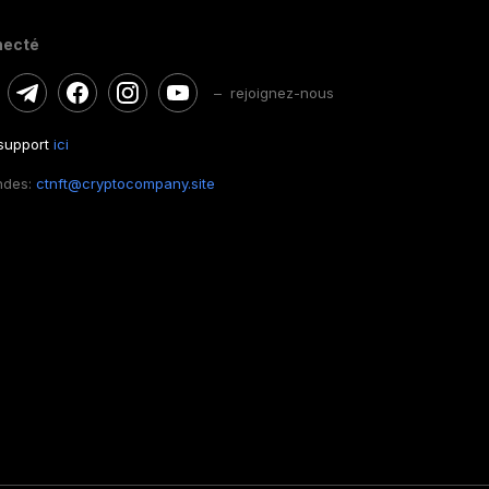
necté
– rejoignez-nous
 support
ici
ndes:
ctnft@cryptocompany.site