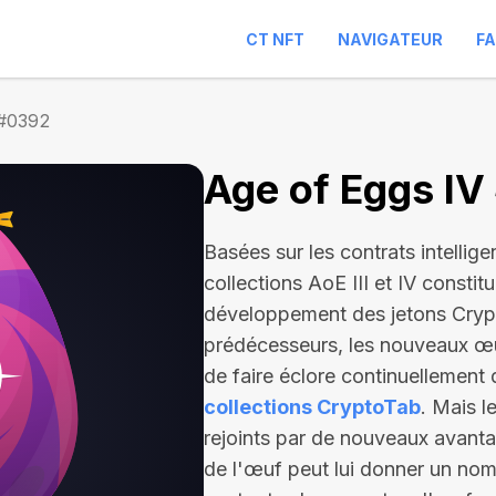
CT NFT
NAVIGATEUR
F
 #0392
Age of Eggs I
Basées sur les contrats intellige
collections AoE III et IV constit
développement des jetons Cryp
prédécesseurs, les nouveaux œu
de faire éclore continuellement 
collections CryptoTab
. Mais l
rejoints par de nouveaux avantag
de l'œuf peut lui donner un nom