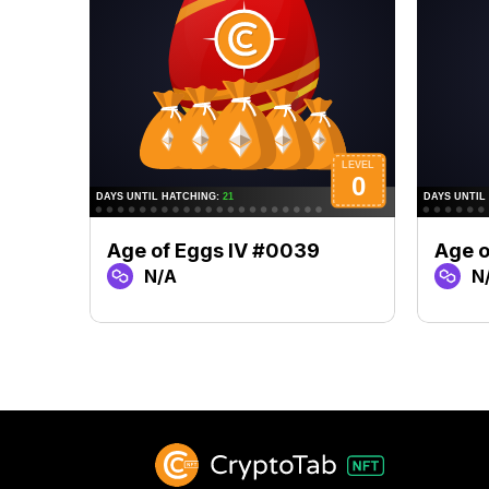
Age of Eggs IV #0039
Age o
N/A
N