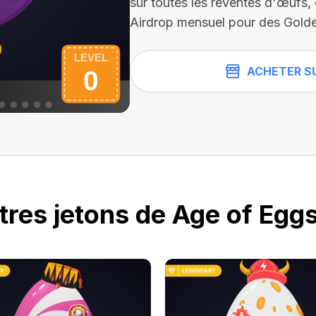
sur toutes les reventes d'œufs,
Airdrop mensuel pour des Golde
ACHETER S
tres jetons de Age of Eggs