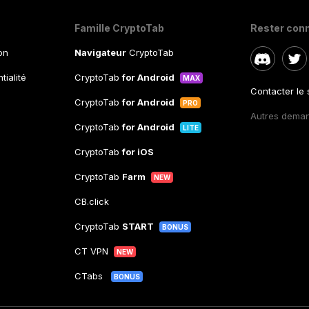
Famille CryptoTab
Rester con
ion
Navigateur
CryptoTab
tialité
CryptoTab
for Android
MAX
Contacter le
CryptoTab
for Android
PRO
Autres dema
CryptoTab
for Android
LITE
CryptoTab
for iOS
CryptoTab
Farm
NEW
CB.click
CryptoTab
START
BONUS
CT VPN
NEW
CTabs
BONUS