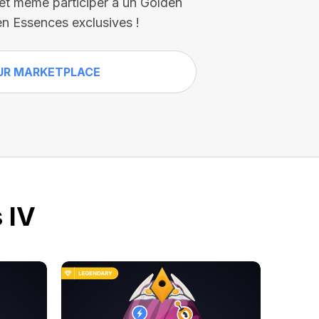
 et même participer à un Golden
n Essences exclusives !
UR MARKETPLACE
 IV