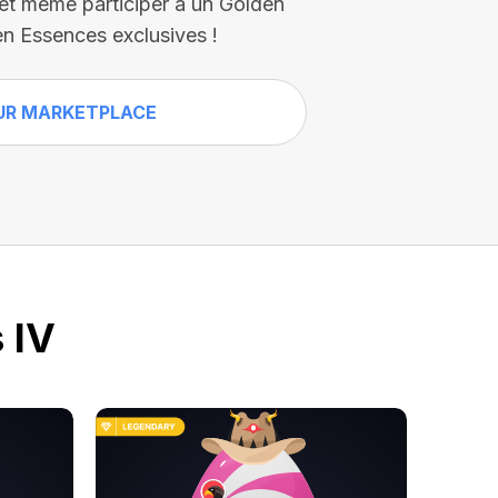
 et même participer à un Golden
n Essences exclusives !
UR MARKETPLACE
 IV