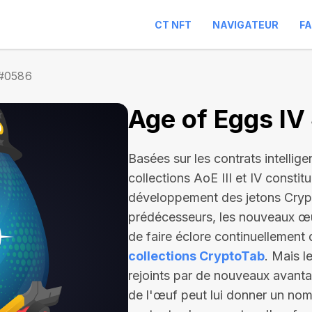
CT NFT
NAVIGATEUR
F
 #0586
Age of Eggs I
Basées sur les contrats intellige
collections AoE III et IV constit
développement des jetons Cryp
prédécesseurs, les nouveaux œu
de faire éclore continuellement 
collections CryptoTab
. Mais l
rejoints par de nouveaux avantag
de l'œuf peut lui donner un nom