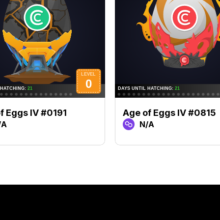
f Eggs IV #0191
Age of Eggs IV #0815
/A
N/A