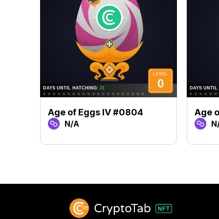
Age of Eggs IV #0804
Age o
N/A
N