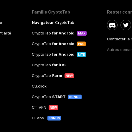
Famille CryptoTab
Rester con
ion
Navigateur
CryptoTab
tialité
CryptoTab
for Android
MAX
Contacter le
CryptoTab
for Android
PRO
Autres dema
CryptoTab
for Android
LITE
CryptoTab
for iOS
CryptoTab
Farm
NEW
CB.click
CryptoTab
START
BONUS
CT VPN
NEW
CTabs
BONUS