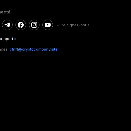
necté
– rejoignez-nous
 support
ici
ndes:
ctnft@cryptocompany.site