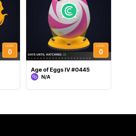
Age of Eggs IV #0445
Age 
N/A
N