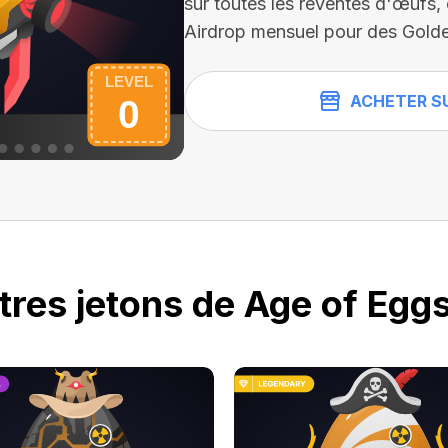
sur toutes les reventes d'œufs,
Airdrop mensuel pour des Golde
ACHETER S
tres jetons de Age of Eggs