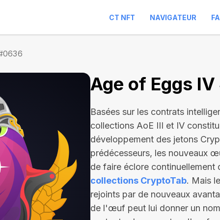
CT NFT
NAVIGATEUR
F
 #0636
Age of Eggs I
Basées sur les contrats intellige
collections AoE III et IV constit
développement des jetons Cryp
prédécesseurs, les nouveaux œu
de faire éclore continuellement 
collections CryptoTab
. Mais l
rejoints par de nouveaux avantag
de l'œuf peut lui donner un nom