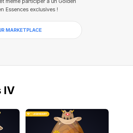
 et même participer à un Golden
n Essences exclusives !
UR MARKETPLACE
 IV