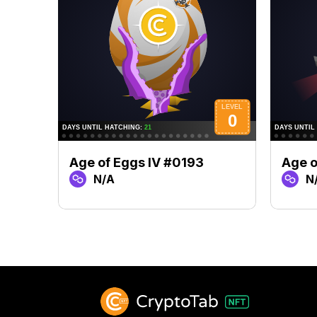
Age of Eggs IV #0193
Age o
N/A
N