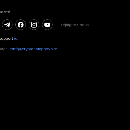
necté
– rejoignez-nous
 support
ici
ndes:
ctnft@cryptocompany.site