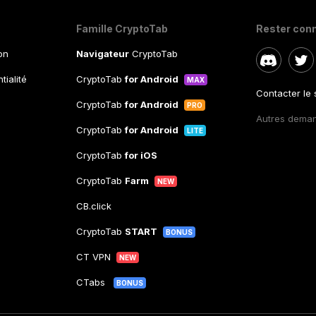
Famille CryptoTab
Rester con
ion
Navigateur
CryptoTab
tialité
CryptoTab
for Android
MAX
Contacter le
CryptoTab
for Android
PRO
Autres dema
CryptoTab
for Android
LITE
CryptoTab
for iOS
CryptoTab
Farm
NEW
CB.click
CryptoTab
START
BONUS
CT VPN
NEW
CTabs
BONUS