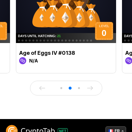
Age of Eggs IV #0138
Ag
N/A
FR