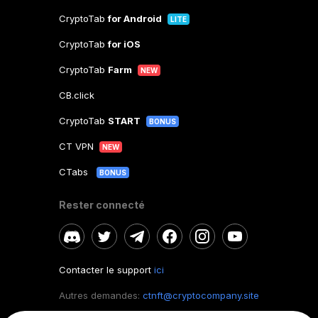
CryptoTab
for Android
LITE
CryptoTab
for iOS
CryptoTab
Farm
NEW
CB.click
CryptoTab
START
BONUS
CT VPN
NEW
CTabs
BONUS
Rester connecté
Contacter le support
ici
Autres demandes:
ctnft@cryptocompany.site