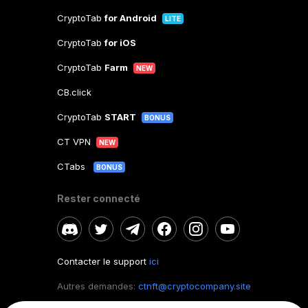
CryptoTab
for Android
LITE
CryptoTab
for iOS
CryptoTab
Farm
NEW
CB.click
CryptoTab
START
BONUS
CT VPN
NEW
CTabs
BONUS
Rester connecté
Contacter le support
ici
Autres demandes:
ctnft@cryptocompany.site