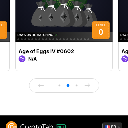
Age of Eggs IV #0602
Ag
N/A
FR