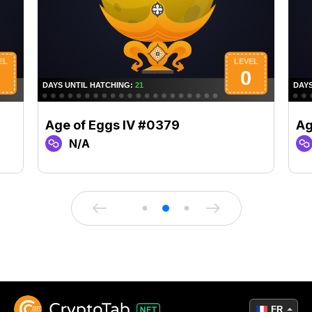
Age of Eggs IV #0379
Ag
N/A
FR