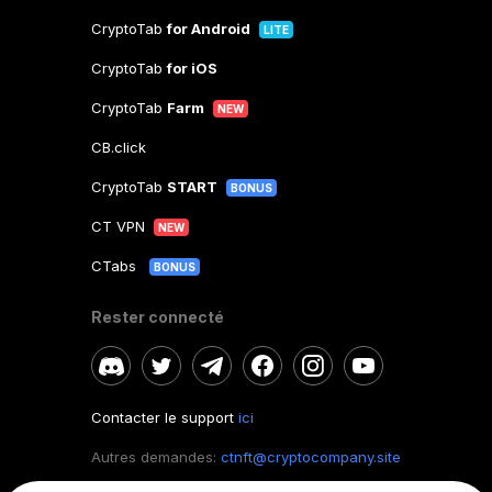
CryptoTab
for Android
LITE
CryptoTab
for iOS
CryptoTab
Farm
NEW
CB.click
CryptoTab
START
BONUS
CT VPN
NEW
CTabs
BONUS
Rester connecté
Contacter le support
ici
Autres demandes:
ctnft@cryptocompany.site