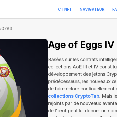
CT NFT
NAVIGATEUR
F
 #0783
Age of Eggs IV
Basées sur les contrats intellige
collections AoE III et IV constit
développement des jetons Cryp
prédécesseurs, les nouveaux œu
de faire éclore continuellement 
collections CryptoTab
. Mais l
rejoints par de nouveaux avantag
de l'œuf peut lui donner un nom