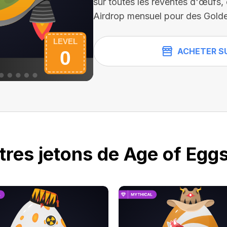
sur toutes les reventes d'œufs,
Airdrop mensuel pour des Golde
ACHETER S
tres jetons de Age of Eggs