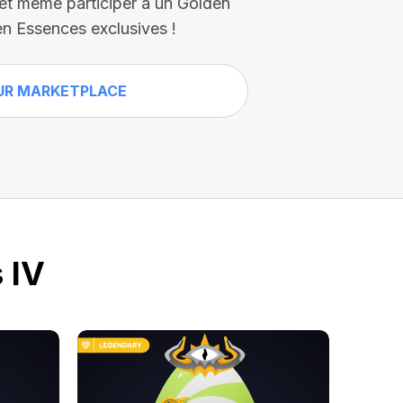
 et même participer à un Golden
n Essences exclusives !
UR MARKETPLACE
 IV