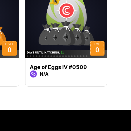
Age of Eggs IV #0509
Age 
N/A
N