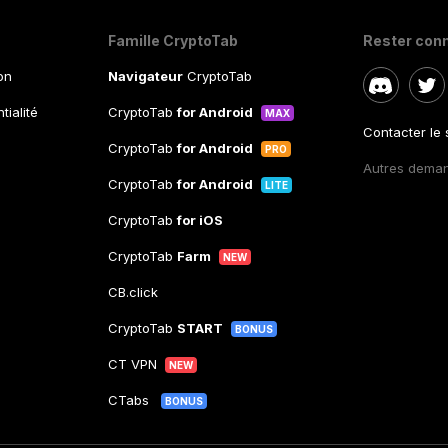
Famille CryptoTab
Rester con
ion
Navigateur
CryptoTab
tialité
CryptoTab
for Android
MAX
Contacter le
CryptoTab
for Android
PRO
Autres dema
CryptoTab
for Android
LITE
CryptoTab
for iOS
CryptoTab
Farm
NEW
CB.click
CryptoTab
START
BONUS
CT VPN
NEW
CTabs
BONUS