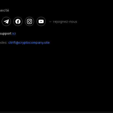
necté
– rejoignez-nous
 support
ici
ndes:
ctnft@cryptocompany.site