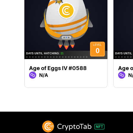
Age of Eggs IV #0588
Age o
N/A
N