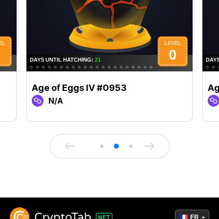
Age of Eggs IV #0953
Ag
N/A
FR