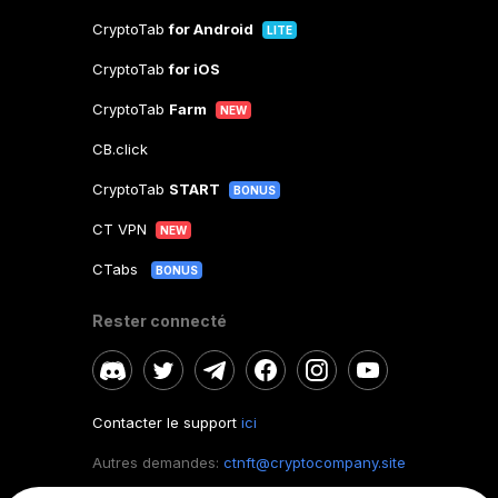
CryptoTab
for Android
LITE
CryptoTab
for iOS
CryptoTab
Farm
NEW
CB.click
CryptoTab
START
BONUS
CT VPN
NEW
CTabs
BONUS
Rester connecté
Contacter le support
ici
Autres demandes:
ctnft@cryptocompany.site