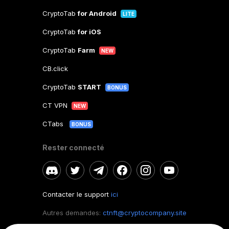
CryptoTab
for Android
LITE
CryptoTab
for iOS
CryptoTab
Farm
NEW
CB.click
CryptoTab
START
BONUS
CT VPN
NEW
CTabs
BONUS
Rester connecté
Contacter le support
ici
Autres demandes:
ctnft@cryptocompany.site