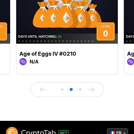
Age of Eggs IV #0210
Ag
N/A
FR