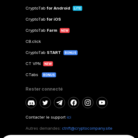
CryptoTab
for Android
LITE
CryptoTab
for iOS
CryptoTab
Farm
NEW
CB.click
CryptoTab
START
BONUS
CT VPN
NEW
CTabs
BONUS
Rester connecté
Contacter le support
ici
Autres demandes:
ctnft@cryptocompany.site