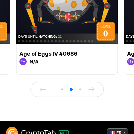
Age of Eggs IV #0686
Ag
N/A
FR