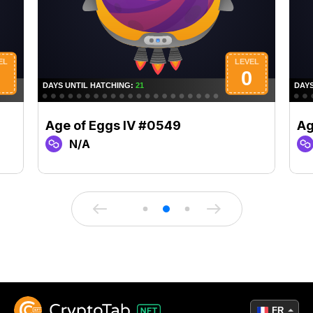
Age of Eggs IV #0549
Ag
N/A
FR