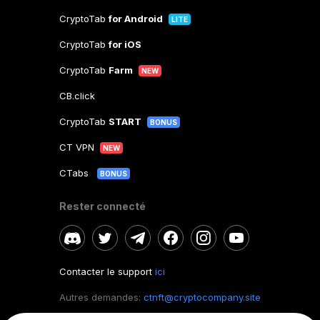
CryptoTab
for Android
LITE
CryptoTab
for iOS
CryptoTab
Farm
NEW
CB.click
CryptoTab
START
BONUS
CT VPN
NEW
CTabs
BONUS
Rester connecté
Contacter le support
ici
Autres demandes:
ctnft@cryptocompany.site