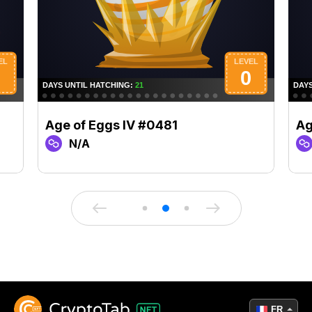
Age of Eggs IV #0481
Ag
N/A
FR