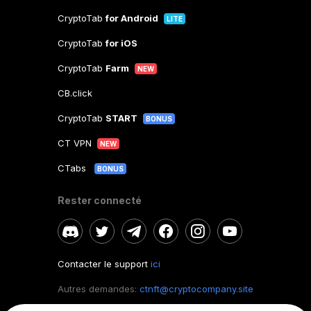
CryptoTab
for Android
LITE
CryptoTab
for iOS
CryptoTab
Farm
NEW
CB.click
CryptoTab
START
BONUS
CT VPN
NEW
CTabs
BONUS
Rester connecté
Contacter le support
ici
Autres demandes:
ctnft@cryptocompany.site