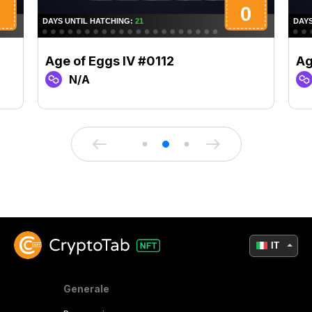
Age of Eggs IV #0112
Ag
N/A
IT
Generale