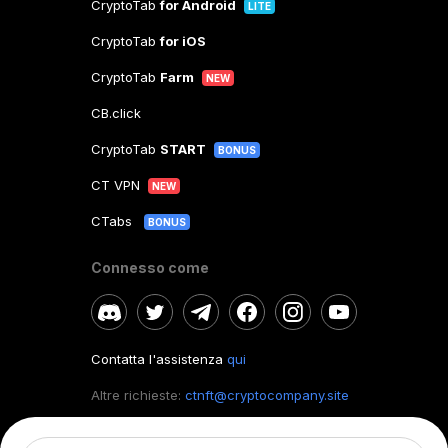
CryptoTab
for Android
LITE
CryptoTab
for iOS
CryptoTab
Farm
NEW
CB.click
CryptoTab
START
BONUS
CT VPN
NEW
CTabs
BONUS
Connesso come
Contatta l'assistenza
qui
Altre richieste:
ctnft@cryptocompany.site