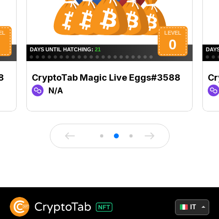
8
CryptoTab Magic Live Eggs#3588
Cr
N/A
IT