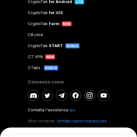
CryptoTab
for Android
LITE
CryptoTab
for iOS
CryptoTab
Farm
NEW
CB.click
CryptoTab
START
BONUS
CT VPN
NEW
CTabs
BONUS
Connesso come
Contatta l'assistenza
qui
Altre richieste:
ctnft@cryptocompany.site