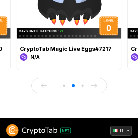
0
CryptoTab Magic Live Eggs#7217
Cr
N/A
IT