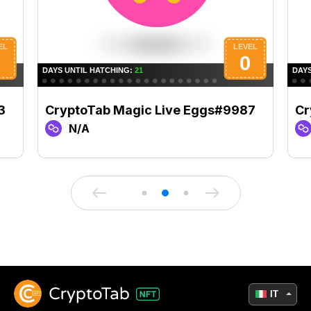
3
CryptoTab Magic Live Eggs#9987
Cr
N/A
IT