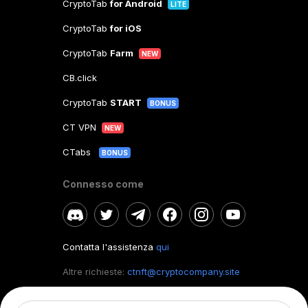
CryptoTab
for Android
LITE
CryptoTab
for iOS
CryptoTab
Farm
NEW
CB.click
CryptoTab
START
BONUS
CT VPN
NEW
CTabs
BONUS
Connesso come
Contatta l'assistenza
qui
Altre richieste:
ctnft@cryptocompany.site