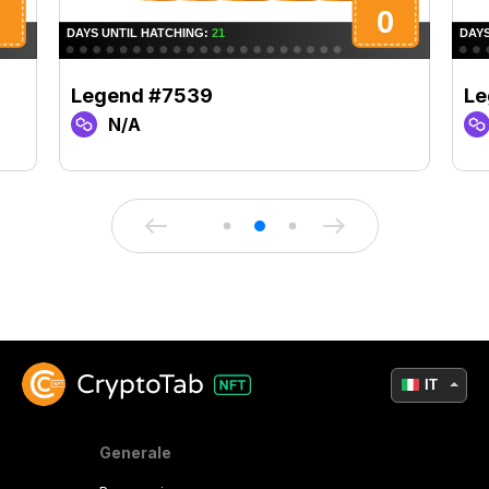
Legend #7539
Le
N/A
IT
Generale