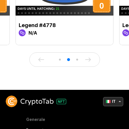
Legend #4778
Le
N/A
IT
Generale